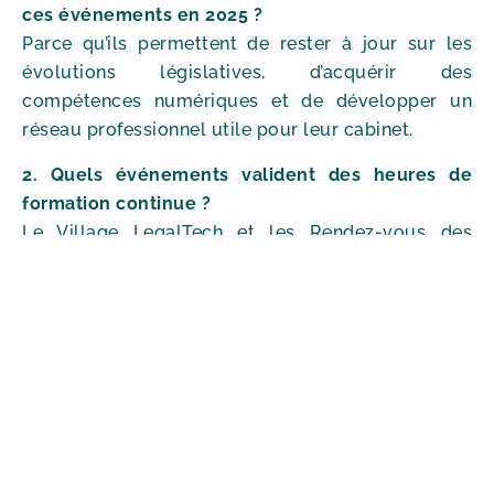
ces événements en 2025 ?
Parce qu’ils permettent de rester à jour sur les
évolutions législatives, d’acquérir des
compétences numériques et de développer un
réseau professionnel utile pour leur cabinet.
2. Quels événements valident des heures de
formation continue ?
Le Village LegalTech et les Rendez-vous des
Transformations du Droit valident jusqu’à 16
heures de formation. Les congrès du CNB et de
l’UIA comptent également des heures reconnues.
3. Comment s’inscrire à la Grande Rentrée des
Avocats ?
Les inscriptions se font directement sur le site du
CNB. Il est recommandé de réserver tôt, car
l’événement attire chaque année plusieurs